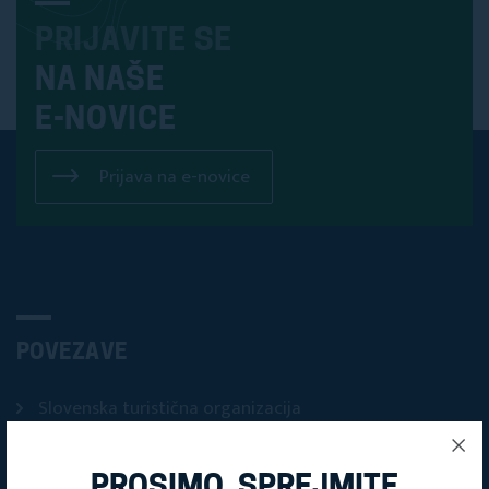
PRIJAVITE SE
NA NAŠE
E-NOVICE
Prijava na e-novice
POVEZAVE
Slovenska turistična organizacija
PROSIMO, SPREJMITE