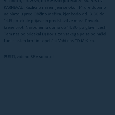
V soboto, 1. 3. 2025, bo v Mežici potekal že 68. PUSTNI
KARNEVAL. Različno našemljeni se okoli 14. ure dobimo
na platoju pred Občino Mežica, kjer bodo od 13. 30 do
14.15 potekale prijave in predstavitve mask. Povorka
krene proti Narodnemu domu ob 14. 30, po glavni cesti.
Tam nas bo pričakal DJ Boris, za vsakega pa se bo našel
tudi slasten krof in topel čaj. Vabi nas TD Mežica.
PUSTI, vidimo SE v soboto!