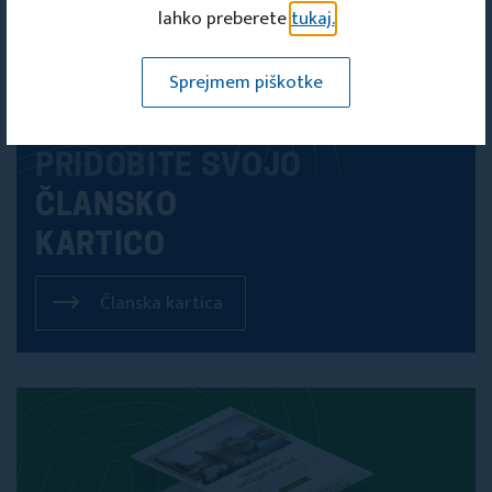
lahko preberete
tukaj.
Sprejmem piškotke
PRIDOBITE SVOJO
ČLANSKO
KARTICO
Članska kartica