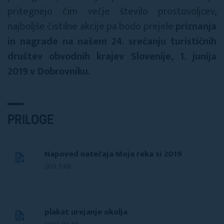
pritegnejo čim večje število prostovoljcev,
najboljše čistilne akcije pa bodo prejele
priznanja
in nagrade na našem 2
4
. srečanju turističnih
društev obvodnih krajev Slovenije,
1
. junija
201
9
v Dobrovniku
.
PRILOGE
Napoved natečaja Moja reka si 2019
205.5 KB
plakat urejanje okolja