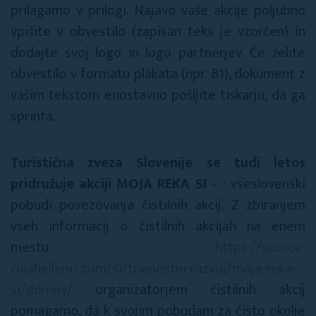
prilagamo v prilogi. Najavo vaše akcije poljubno
vpišite v obvestilo (zapisan teks je vzorčen) in
dodajte svoj logo in logo partnerjev. Če želite
obvestilo v formatu plakata (npr. B1), dokument z
vašim tekstom enostavno pošljite tiskarju, da ga
sprinta.
Turistična zveza Slovenije se
tudi
letos
pridružuje akciji MOJA REKA SI
– - vseslovenski
pobudi povezovanja čistilnih akcij. Z zbiranjem
vseh informacij o čistilnih akcijah na enem
mestu
https://si.coca-
colahellenic.com/si/trajnostni-razvoj/moja-reka-
si/domov/
organizatorjem čistilnih akcij
pomagamo, da k svojim pobudam za čisto okolje