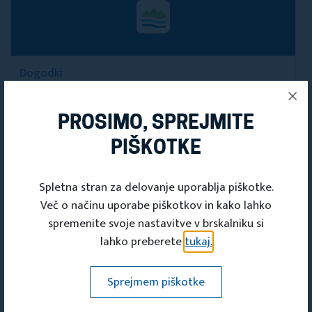
Dogodki
Turistična tržnica TPLG Domžale
19. marec 2019 in Ptuj 20. marec
PROSIMO, SPREJMITE
2019
PIŠKOTKE
21. mar 2019 01:00
Spletna stran za delovanje uporablja piškotke.
Več o načinu uporabe piškotkov in kako lahko
spremenite svoje nastavitve v brskalniku si
lahko preberete
tukaj.
Sprejmem piškotke
Dogodki