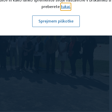
tkov in kako lahko spremenite svoje nastavitve v brskalniku si
preberete
tukaj.
Sprejmem piškotke