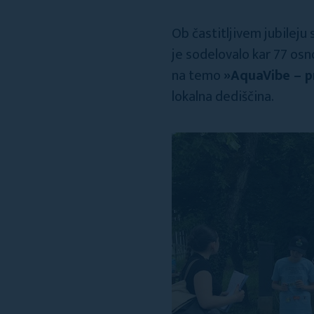
Ob častitljivem jubileju s
je sodelovalo kar 77 osno
na temo
»AquaVibe – p
lokalna dediščina.