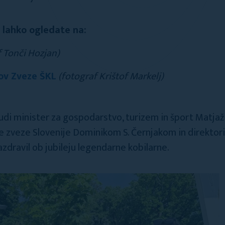
 lahko ogledate na:
f Tonči Hozjan)
ov Zveze ŠKL
(fotograf Krištof Markelj)
udi minister za gospodarstvo, turizem in šport Matjaž H
 zveze Slovenije Dominikom S. Černjakom in direktori
zdravil ob jubileju legendarne kobilarne.