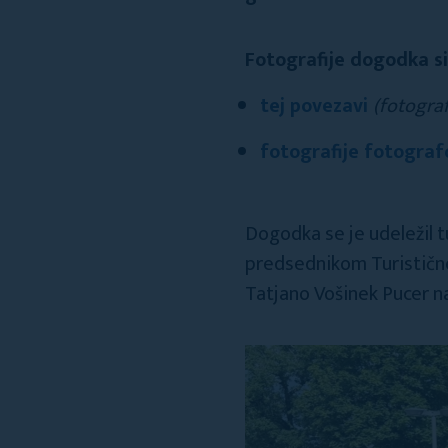
Fotografije dogodka si
tej povezavi
(fotogra
fotografije fotograf
Dogodka se je udeležil t
predsednikom Turistične
Tatjano Vošinek Pucer na