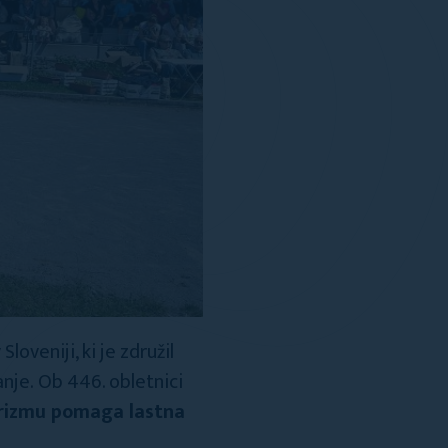
loveniji, ki je združil
nje. Ob 446. obletnici
urizmu pomaga lastna