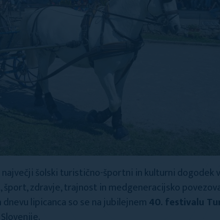
 največji šolski turistično-športni in kulturni dogodek v S
 šport, zdravje, trajnost in medgeneracijsko povezova
 dnevu lipicanca so se na jubilejnem
40. festivalu T
 Slovenije.