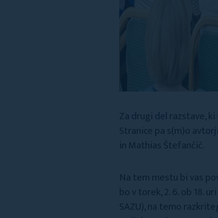
Za drugi del razstave, k
Stranice pa s(m)o avtorj
in Mathias Štefančič.
Na tem mestu bi vas pov
bo v torek, 2. 6. ob 18. 
SAZU), na temo razkrite