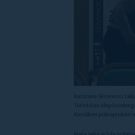
Razstava Skrivnosti zakl
Turistično olepševalnega
Koroškim pokrajinskim
Naša želja je bila približ