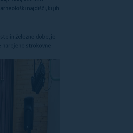
eološki najdišči, ki jih
ste in železne dobe, je
le narejene strokovne