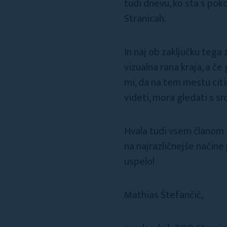
tudi dnevu, ko sta s po
Stranicah.
In naj ob zaključku tega
vizualna rana kraja, a č
mi, da na tem mestu citir
videti, mora gledati s s
Hvala tudi vsem članom 
na najrazličnejše način
uspelo!
Mathias Štefančič,