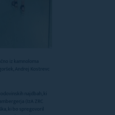
ljučno iz kamnoloma
dgoršek, Andrej Kostrevc
odovinskih najdbah, ki
Krambergerja (IzA ZRC
ka, ki bo spregovoril