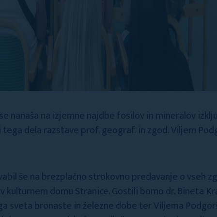
i se nanaša na izjemne najdbe fosilov in mineralov izk
i tega dela razstave prof. geograf. in zgod. Viljem Po
abil še na brezplačno strokovno predavanje o vseh zg
uri v kulturnem domu Stranice. Gostili bomo dr. Bineta 
ga sveta bronaste in železne dobe ter Viljema Podgorš