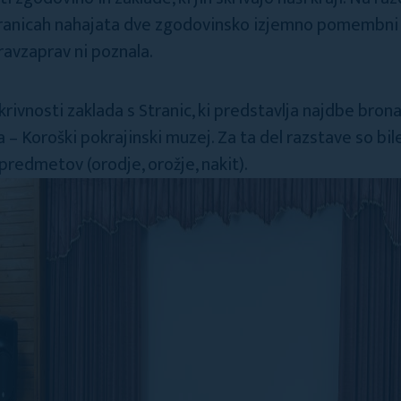
anicah nahajata dve zgodovinsko izjemno pomembni arh
ravzaprav ni poznala.
krivnosti zaklada s Stranic, ki predstavlja najdbe brona
a – Koroški pokrajinski muzej. Za ta del razstave so bi
predmetov (orodje, orožje, nakit).