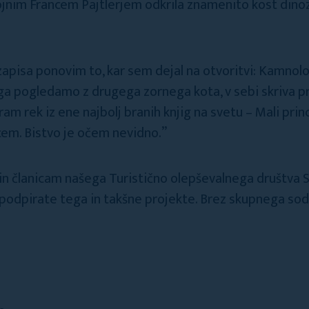
kojnim Francem Pajtlerjem odkrila znamenito kost din
 zapisa ponovim to, kar sem dejal na otvoritvi: Kamno
e ga pogledamo z drugega zornega kota, v sebi skriva 
am rek iz ene najbolj branih knjig na svetu – Mali princ
rcem. Bistvo je očem nevidno.”
in članicam našega Turistično olepševalnega društva S
e podpirate tega in takšne projekte. Brez skupnega so