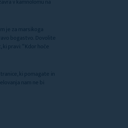
ozavra v kamnolomu na
lom je za marsikoga
pravo bogastvo. Dovolite
, ki pravi: “Kdor hoče
tranice, ki pomagate in
delovanja nam ne bi