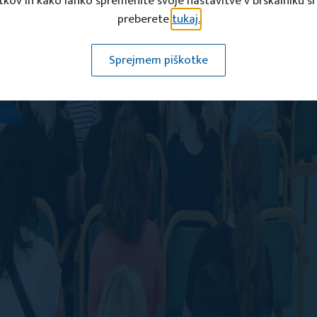
tkov in kako lahko spremenite svoje nastavitve v brskalniku si
preberete
tukaj.
Sprejmem piškotke