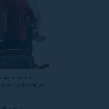
anice je projekt
ce ter v sodelovanju s
azdalji manj kot 500