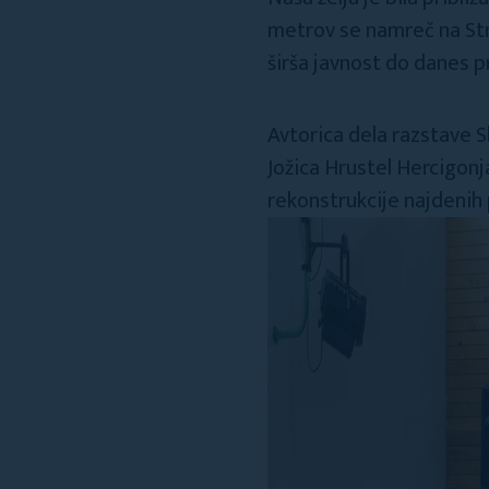
metrov se namreč na Str
širša javnost do danes p
Avtorica dela razstave S
Jožica Hrustel Hercigonj
rekonstrukcije najdenih 