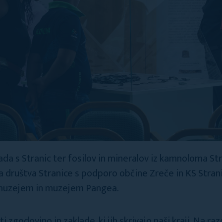
ada s Stranic ter fosilov in mineralov iz kamnoloma Str
 društva Stranice s podporo občine Zreče in KS Strani
 muzejem in muzejem Pangea.
ati zgodovino in zaklade, ki jih skrivajo naši kraji. Na r