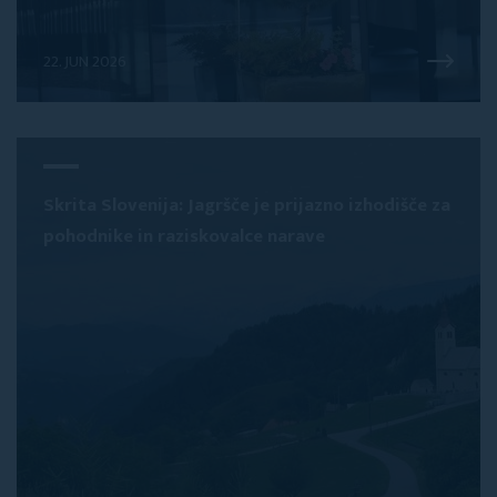
22. JUN 2026
Skrita Slovenija: Jagršče je prijazno izhodišče za
pohodnike in raziskovalce narave