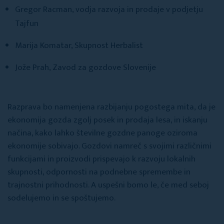
Gregor Racman, vodja razvoja in prodaje v podjetju
Tajfun
Marija Komatar, Skupnost Herbalist
Jože Prah, Zavod za gozdove Slovenije
Razprava bo namenjena razbijanju pogostega mita, da je
ekonomija gozda zgolj posek in prodaja lesa, in iskanju
načina, kako lahko številne gozdne panoge oziroma
ekonomije sobivajo. Gozdovi namreč s svojimi različnimi
funkcijami in proizvodi prispevajo k razvoju lokalnih
skupnosti, odpornosti na podnebne spremembe in
trajnostni prihodnosti. A uspešni bomo le, če med seboj
sodelujemo in se spoštujemo.