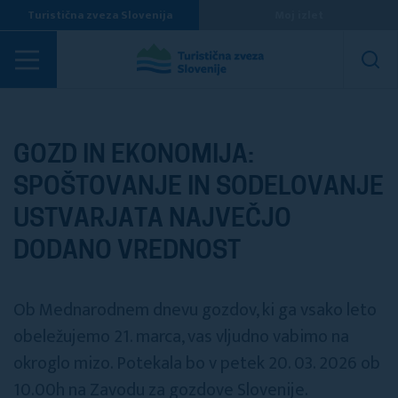
Turistična zveza Slovenija
Moj izlet
Po Sloveniji
GOZD IN EKONOMIJA:
SPOŠTOVANJE IN SODELOVANJE
USTVARJATA NAJVEČJO
DODANO VREDNOST
Ob Mednarodnem dnevu gozdov, ki ga vsako leto
obeležujemo 21. marca, vas vljudno vabimo na
okroglo mizo. Potekala bo v petek 20. 03. 2026 ob
10.00h na Zavodu za gozdove Slovenije.