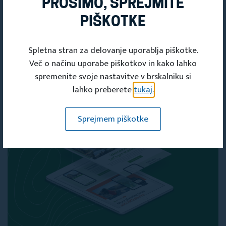
PROSIMO, SPREJMITE
PRIDOBITE SVOJO
PIŠKOTKE
ČLANSKO
KARTICO
Spletna stran za delovanje uporablja piškotke.
Več o načinu uporabe piškotkov in kako lahko
Članska kartica
spremenite svoje nastavitve v brskalniku si
lahko preberete
tukaj.
Sprejmem piškotke