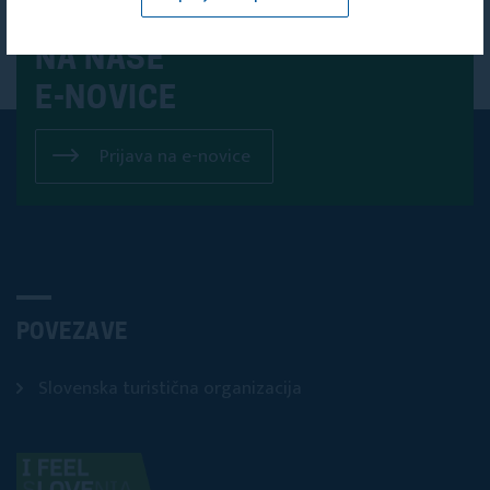
PRIJAVITE SE
NA NAŠE
E-NOVICE
Prijava na e-novice
POVEZAVE
Slovenska turistična organizacija