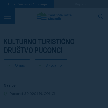
Turistična zveza Slovenija
Moj izlet
Turistična društva
KULTURNO TURISTIČNO
DRUŠTVO PUCONCI
O nas
Aktualno
Naslov
Puconci 80,9201 PUCONCI