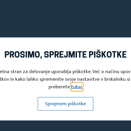
Občinska turistična zveza
PROSIMO, SPREJMITE PIŠKOTKE
Zveza kulturnih in turističnih
etna stran za delovanje uporablja piškotke. Več o načinu upo
društev občine Puconci
tkov in kako lahko spremenite svoje nastavitve v brskalniku si
preberete
tukaj.
Puconci 80, 9201 Puconci
Sprejmem piškotke