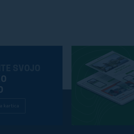
ITE SVOJO
KO
O
a kartica