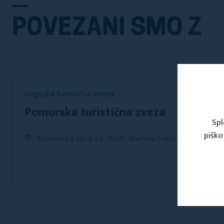
POVEZANI SMO Z
Regijska turistična zveza
Pomurska turistična zveza
Spl
piško
Slovenska ulica 25, 9000 Murska Sobota