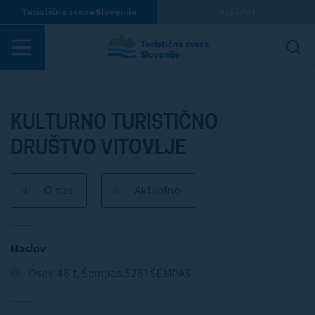
Turistična zveza Slovenija
Moj izlet
Turistična društva
KULTURNO TURISTIČNO
DRUŠTVO VITOVLJE
O nas
Aktualno
Naslov
Osek 46 f, Šempas,5261 ŠEMPAS