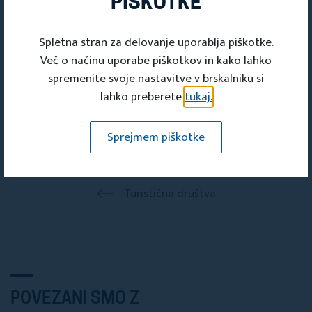
PIŠKOTKE
Deli s prijatelji
Spletna stran za delovanje uporablja piškotke.
Več o načinu uporabe piškotkov in kako lahko
spremenite svoje nastavitve v brskalniku si
lahko preberete
tukaj.
Sprejmem piškotke
Turistična društva
POVEZANI SMO Z