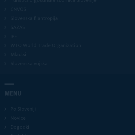
Turistično gostinska zbornica Slovenije
CNVOS
Slovenska filantropija
SAZAS
IPF
WTO World Trade Organization
Mlad.si
Slovenska vojska
MENU
Po Sloveniji
Novice
Dogodki