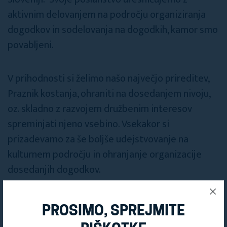
aktivnim delovanjem na področju organiziranja
dogodkov in sodelovanja na dogodkih, kamor smo
povabljeni.
V prihodnosti si želimo našo največjo prireditev,
Praznik kostanja, ohraniti na dosedanjem nivoju,
oz. skladno z razvojem družbenim interesov
spreminjati njeno vsebino. Vsekakor si
prizadevamo za še boljše udejstvovanje na
kulturnem področju in ohranjanje organizacije
dosedanjih dogodkov.
PROSIMO, SPREJMITE