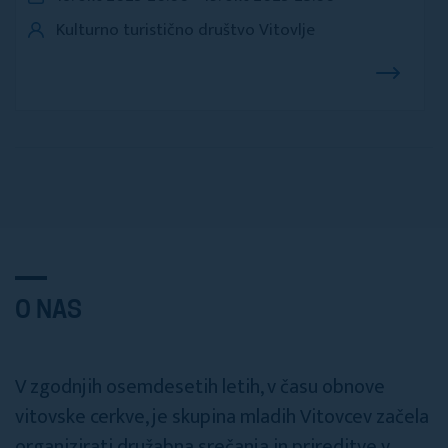
Kulturno turistično društvo Vitovlje
O NAS
V zgodnjih osemdesetih letih, v času obnove
vitovske cerkve, je skupina mladih Vitovcev začela
organizirati družabna srečanja in prireditve v