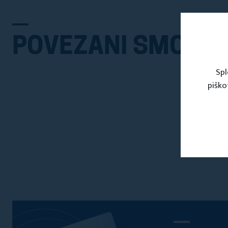
POVEZANI SMO Z
Spl
piško