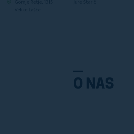
Gornje Retje, 1315
Jure Starič
Velike Lašče
O NAS