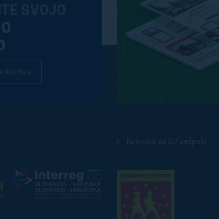
ITE SVOJO
KO
O
a kartica
Komisija za EU pešpoti