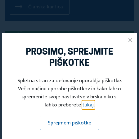
Članska kartica
PROSIMO, SPREJMITE
PIŠKOTKE
Spletna stran za delovanje uporablja piškotke.
Več o načinu uporabe piškotkov in kako lahko
spremenite svoje nastavitve v brskalniku si
lahko preberete
tukaj.
PRIJAVITE SE
Sprejmem piškotke
NA NAŠE