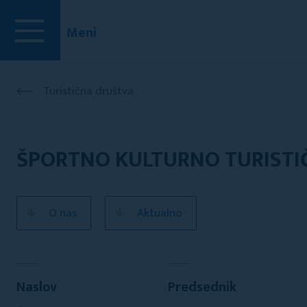
Meni
Turistična društva
ŠPORTNO KULTURNO TURIST
O nas
Aktualno
Naslov
Predsednik