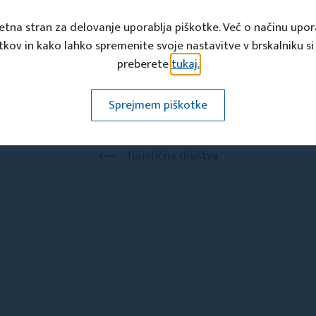
etna stran za delovanje uporablja piškotke. Več o načinu upo
tkov in kako lahko spremenite svoje nastavitve v brskalniku si
preberete
tukaj.
Sprejmem piškotke
Turistična društva