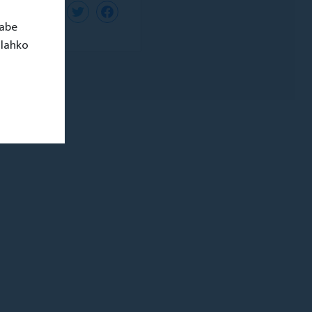
rabe
 lahko