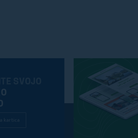
ITE SVOJO
KO
O
a kartica