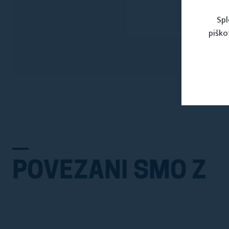
Spl
piško
POVEZANI SMO Z