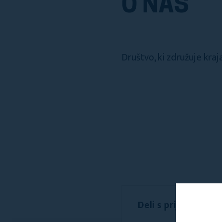
O NAS
Društvo, ki združuje kra
Deli s prijatelji