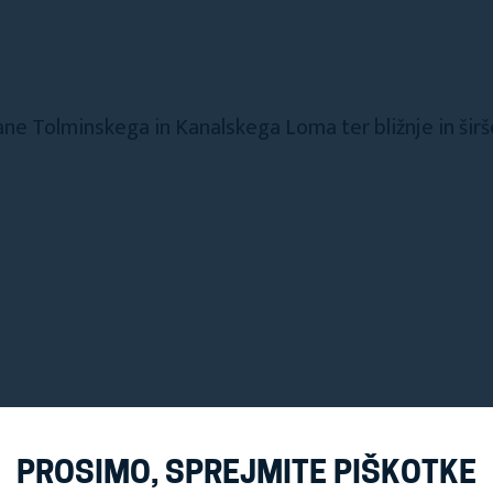
jane Tolminskega in Kanalskega Loma ter bližnje in širš
PROSIMO, SPREJMITE PIŠKOTKE