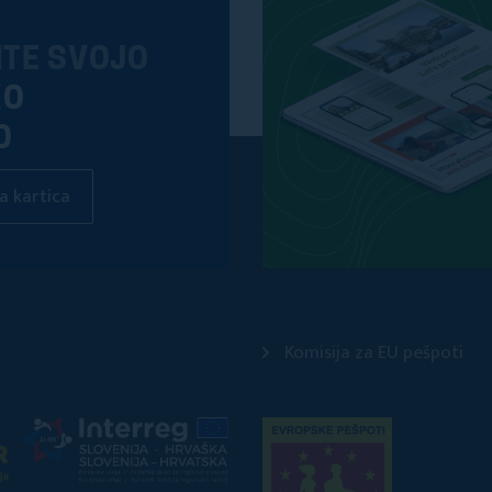
ITE SVOJO
KO
O
a kartica
Komisija za EU pešpoti