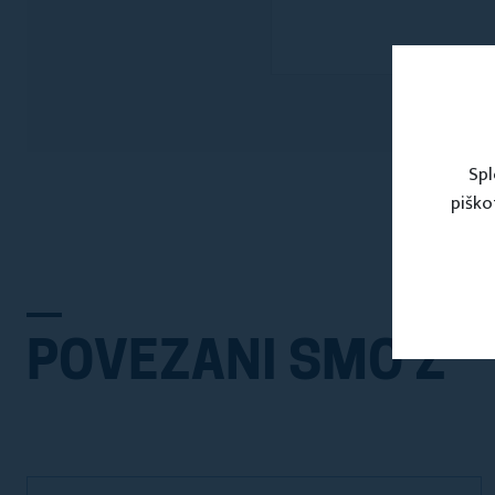
Spl
piško
POVEZANI SMO Z