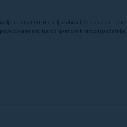
novljeno leta 1981. Naš cilj je ohraniti spomin na po
 povezovanje inštitucij pripomore k razvoju podeželja