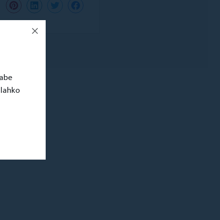
rabe
 lahko