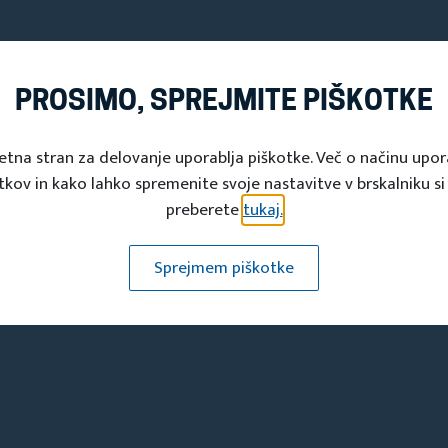
PROSIMO, SPREJMITE PIŠKOTKE
etna stran za delovanje uporablja piškotke. Več o načinu upo
tkov in kako lahko spremenite svoje nastavitve v brskalniku si
preberete
tukaj.
Turistična društva
Sprejmem piškotke