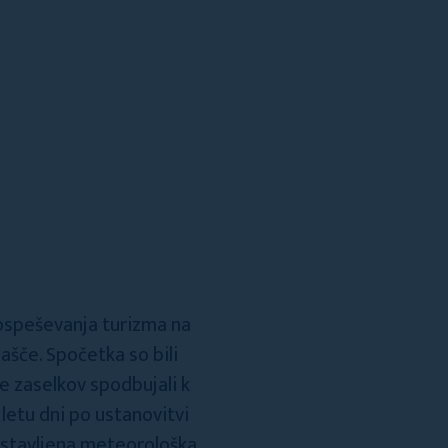
pospeševanja turizma na
Lašče. Spočetka so bili
ce zaselkov spodbujali k
letu dni po ustanovitvi
ostavljena meteorološka