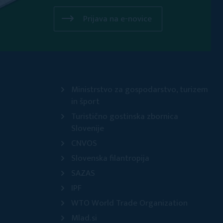
Prijava na e-novice
Ministrstvo za gospodarstvo, turizem
in šport
Turistično gostinska zbornica
Slovenije
CNVOS
Slovenska filantropija
SAZAS
IPF
WTO World Trade Organization
Mlad.si