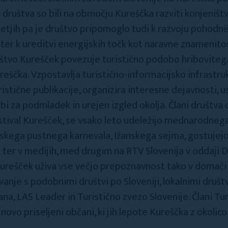
 društva so bili na območju Kureščka razviti konjeništ
letjih pa je društvo pripomoglo tudi k razvoju pohodništ
 ter k ureditvi energijskih točk kot naravne znamenito
uštvo Kurešček povezuje turistično podobo hribovitega
reščka. Vzpostavlja turistično-informacijsko infrastruk
uristične publikacije, organizira interesne dejavnosti, u
rbi za podmladek in urejen izgled okolja. Člani društv
estival Kurešček, se vsako leto udeležijo mednarodneg
skega pustnega karnevala, Ižanskega sejma, gostujejo 
 ter v medijih, med drugim na RTV Slovenija v oddaji D
urešček uživa vse večjo prepoznavnost tako v domači o
anje s podobnimi društvi po Sloveniji, lokalnimi društvi
a, LAS Leader in Turistično zvezo Slovenije. Člani Tu
novo priseljeni občani, ki jih lepote Kureščka z okolic