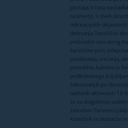
postaja. V času nastanka
na kmetiji. V dveh deset
rekreacijskih dejavnosti
delovanja Turistično dr
prebivalce vasi okrog Ku
turistične poti, izdaja t
predavanja, srečanja, sk
prireditve, kakršen je f
podkrimskega in ljubljan
tekmovanjih po Sloveniji
naštetih aktivnosti TD K
so na dolgoletno sodelov
zavodom Turizem Ljubljan
Kurešček so domačini in 