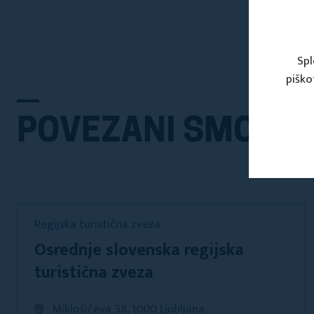
Spl
piško
POVEZANI SMO Z
Regijska turistična zveza
Osrednje slovenska regijska
turistična zveza
Miklošičeva 38, 1000 Ljubljana