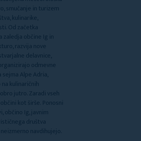
vo, smučanje in turizem
va, kulinarike,
sti. Od začetka
 zaledja občine Ig in
turo, razvija nove
stvarjalne delavnice,
a organizirajo odmevne
a sejma Alpe Adria,
na kulinaričnih
obro jutro. Zaradi vseh
bčini kot širše. Ponosni
, občino Ig, javnim
rističnega društva
o neizmerno navdihujejo.