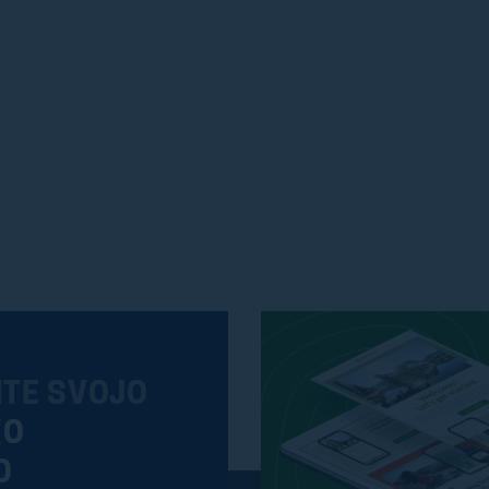
ITE SVOJO
KO
O