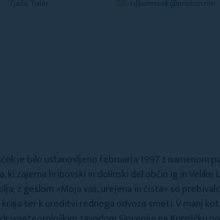
Tjaša Tolar
tdkurescek@proton.me
šček je bilo ustanovljeno februarja 1997 z namenom 
ki zajema hribovski in dolinski del občin Ig in Velike 
lja; z geslom »Moja vas, urejena in čista« so prebival
kraja ter k ureditvi rednega odvoza smeti. V manj kot 
 Hidrometeorološkim zavodom Slovenije na Kureščku p