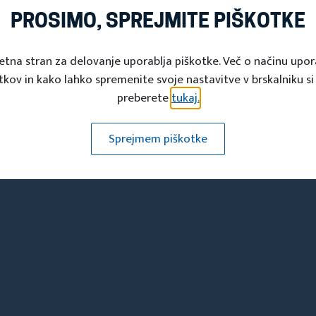
PROSIMO, SPREJMITE PIŠKOTKE
Turistična društva
etna stran za delovanje uporablja piškotke. Več o načinu upo
tkov in kako lahko spremenite svoje nastavitve v brskalniku si
preberete
tukaj.
Sprejmem piškotke