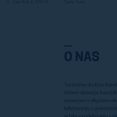
Zapotok 4, 1292 IG
Tjaša Tolar
O NAS
Turistično društvo Kure
širšem območju Kureščka, 
usmerjeni v olepšavo oko
tekmovanju v urejenosti 
je bila v sodelovanju s