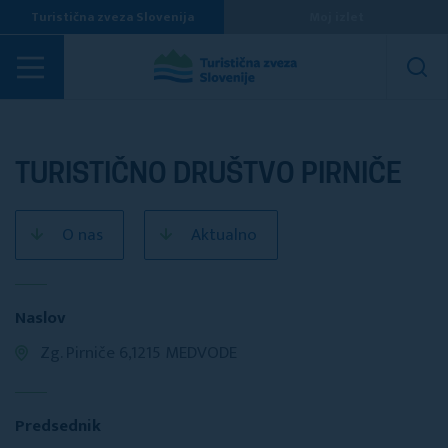
Turistična zveza Slovenija
Moj izlet
Turistična društva
TURISTIČNO DRUŠTVO PIRNIČE
O nas
Aktualno
Naslov
Zg. Pirniče 6,1215 MEDVODE
Predsednik