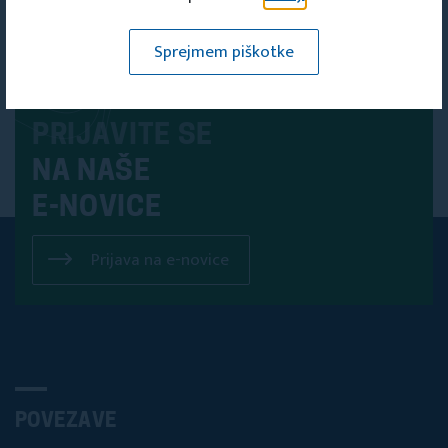
Sprejmem piškotke
PRIJAVITE SE
NA NAŠE
E-NOVICE
Prijava na e-novice
POVEZAVE