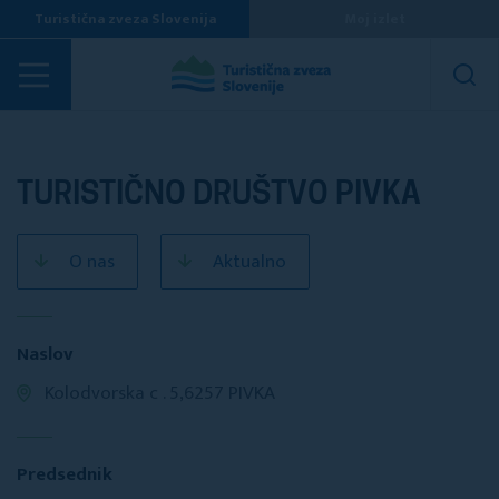
Turistična zveza Slovenija
Moj izlet
Turistična društva
TURISTIČNO DRUŠTVO PIVKA
O nas
Aktualno
Naslov
Kolodvorska c . 5,6257 PIVKA
Predsednik