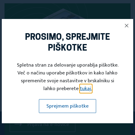
PROSIMO, SPREJMITE
PIŠKOTKE
Spletna stran za delovanje uporablja piškotke.
Več o načinu uporabe piškotkov in kako lahko
spremenite svoje nastavitve v brskalniku si
PRIJAVITE SE
lahko preberete
tukaj.
NA NAŠE
Sprejmem piškotke
E-NOVICE
Prijava na e-novice