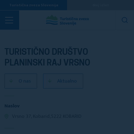
Turistična zveza Slovenija
Moj izlet
Turistična društva
TURISTIČNO DRUŠTVO
PLANINSKI RAJ VRSNO
O nas
Aktualno
Naslov
Vrsno 37, Kobarid,5222 KOBARID