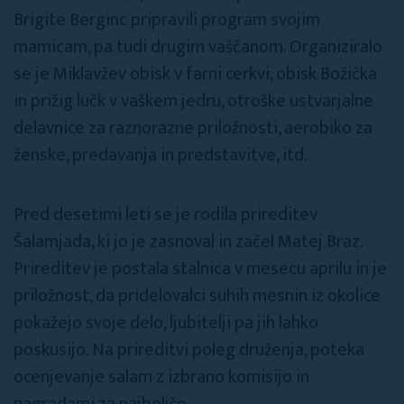
Brigite Berginc pripravili program svojim
mamicam, pa tudi drugim vaščanom. Organiziralo
se je Miklavžev obisk v farni cerkvi, obisk Božička
in prižig lučk v vaškem jedru, otroške ustvarjalne
delavnice za raznorazne priložnosti, aerobiko za
ženske, predavanja in predstavitve, itd.
Pred desetimi leti se je rodila prireditev
Šalamjada, ki jo je zasnoval in začel Matej Braz.
Prireditev je postala stalnica v mesecu aprilu in je
priložnost, da pridelovalci suhih mesnin iz okolice
pokažejo svoje delo, ljubitelji pa jih lahko
poskusijo. Na prireditvi poleg druženja, poteka
ocenjevanje salam z izbrano komisijo in