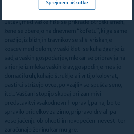
Sprejmem piškotke
V soboto, v začetku avgusta se Vrsno odpravi na
potovanje kakih 200 let v preteklost. Čas se
ustavi, med vaške hiše se prikrade otroški smeh,
žene se zberejo na dnevnem “kofetu”, ki ga same
pražijo, iz bližnjih travnikov se sliši vriskanje
koscev med delom, v vaški kleti se kuha žganje iz
sadja vaških gospodarjev, mlekar se pripravlja na
sirjenje iz mleka vaških krav, gospodinje mesijo
domači kruh, kuhajo štruklje ali vrtijo kolovrat,
pastirci strižejo ovce, po »zajli« se spušča seno,
itd... Vaščani stopijo skupaj pri zanimivi
predstavitvi vsakodnevnih opravil, pa naj bo to
spravilo pridelkov za zimo, pripravo drv ali pa
veseljačenju ob ohceti in novopečeni nevesti ter
zaračunajo ženinu kar mu gre.