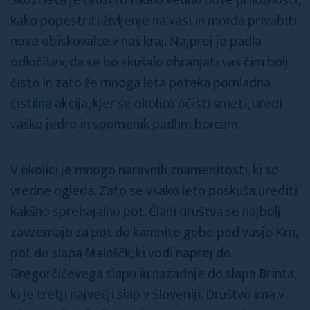
Skozi leta je društvo iskalo vedno nove priložnosti,
kako popestriti življenje na vasi in morda privabiti
nove obiskovalce v naš kraj. Najprej je padla
odločitev, da se bo skušalo ohranjati vas čim bolj
čisto in zato že mnoga leta poteka pomladna
čistilna akcija, kjer se okolico očisti smeti, uredi
vaško jedro in spomenik padlim borcem.
V okolici je mnogo naravnih znamenitosti, ki so
vredne ogleda. Zato se vsako leto poskuša urediti
kakšno sprehajalno pot. Člani društva se najbolj
zavzemajo za pot do kamnite gobe pod vasjo Krn,
pot do slapa Malnščk, ki vodi naprej do
Gregorčičevega slapu in nazadnje do slapa Brinta,
ki je tretji največji slap v Sloveniji. Društvo ima v