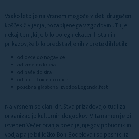
Vsako leto je na Vrsnem mogoče videti drugačen
košček življenja, pozabljenega v zgodovini. Tu je
nekaj tem, ki je bilo poleg nekaterih stalnih
prikazov, že bilo predstavljenih v preteklih letih:
od ovce do nogavice
od zrna do kruha
od paše do sira
od podoknice do ohceti
posebna glasbena izvedba Legenda.fest
Na Vrsnem se člani društva prizadevajo tudi za
organizacijo kulturnih dogodkov. V ta namen je bil
izveden Večer branja poezije, njegov pobudnik in
vodja pa je bil Jožko Bon. Sodelovali so pesniki iz