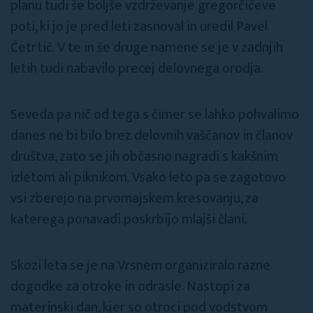
planu tudi še boljše vzdrževanje gregorčičeve
poti, ki jo je pred leti zasnoval in uredil Pavel
Četrtič. V te in še druge namene se je v zadnjih
letih tudi nabavilo precej delovnega orodja.
Seveda pa nič od tega s čimer se lahko pohvalimo
danes ne bi bilo brez delovnih vaščanov in članov
društva, zato se jih občasno nagradi s kakšnim
izletom ali piknikom. Vsako leto pa se zagotovo
vsi zberejo na prvomajskem kresovanju, za
katerega ponavadi poskrbijo mlajši člani.
Skozi leta se je na Vrsnem organiziralo razne
dogodke za otroke in odrasle. Nastopi za
materinski dan, kjer so otroci pod vodstvom