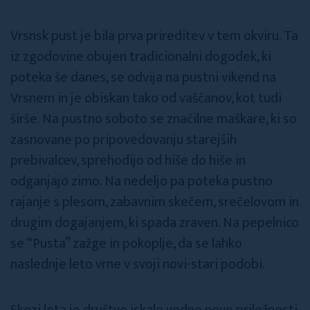
Vrsnsk pust je bila prva prireditev v tem okviru. Ta
iz zgodovine obujen tradicionalni dogodek, ki
poteka še danes, se odvija na pustni vikend na
Vrsnem in je obiskan tako od vaščanov, kot tudi
širše. Na pustno soboto se značilne maškare, ki so
zasnovane po pripovedovanju starejših
prebivalcev, sprehodijo od hiše do hiše in
odganjajo zimo. Na nedeljo pa poteka pustno
rajanje s plesom, zabavnim skečem, srečelovom in
drugim dogajanjem, ki spada zraven. Na pepelnico
se “Pusta” zažge in pokoplje, da se lahko
naslednje leto vrne v svoji novi-stari podobi.