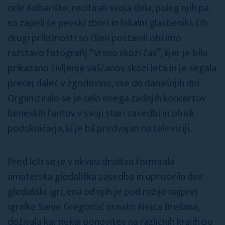
cele Kobariške, recitirali svoja dela, poleg njih pa
so zapeli še pevski zbori in lokalni glasbeniki. Ob
drugi priložnosti so člani postavili obširno
razstavo fotografij “Vrsno skozi čas”, kjer je bilo
prikazano življenje vaščanov skozi leta in je segala
precej daleč v zgodovino, vse do današnjih dni.
Organiziralo se je celo enega zadnjih koncertov
beneških fantov v svoji stari zasedbi in obisk
podokničarja, ki je bil predvajan na televiziji.
Pred leti se je v okviru društva formirala
amaterska gledališka zasedba in uprizorila dve
gledališki igri, ena od njih je pod režijo najprej
igralke Sanje Gregorčič in nato Nejca Brešana,
doživala kar nekaj ponovitev na različnih krajih po