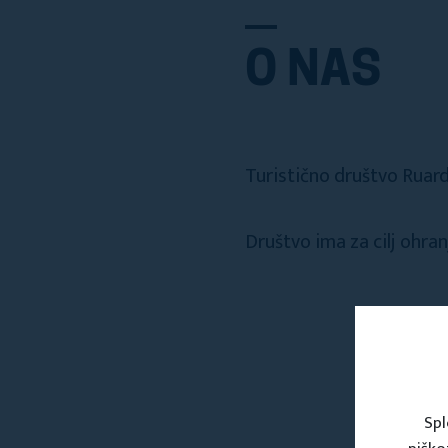
O NAS
Turistično društvo Ruard
Društvo ima za cilj ohran
Spl