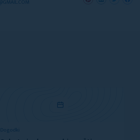
C@GMAIL.COM
Dogodki