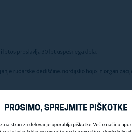
i letos proslavlja 30 let uspešnega dela.
janje rudarske dediščine, nordijsko hojo in organizacijo
PROSIMO, SPREJMITE PIŠKOTKE
etna stran za delovanje uporablja piškotke. Več o načinu upo