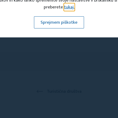
tkov in kako lahko spremenite svoje nastavitve v brskalniku si
preberete
tukaj.
Sprejmem piškotke
Turistična društva