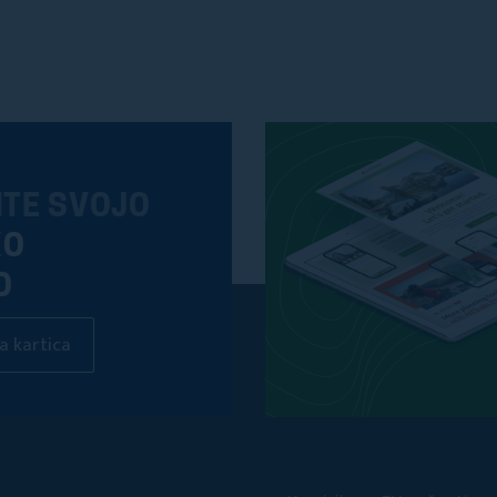
ITE SVOJO
KO
O
a kartica