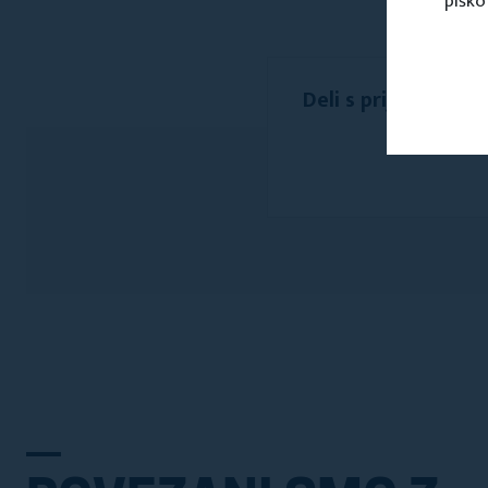
piško
Deli s prijatelji