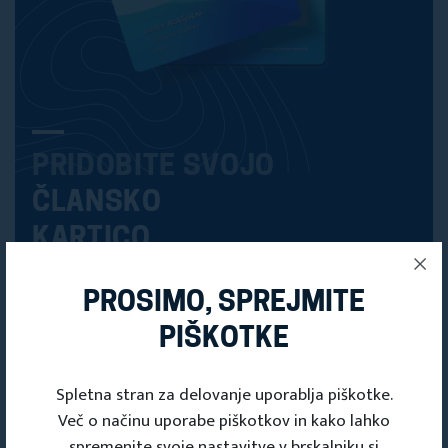
PRIDOBITE SVOJO
ČLANSKO
KARTICO
Članska kartica
PROSIMO, SPREJMITE
PIŠKOTKE
Spletna stran za delovanje uporablja piškotke.
Več o načinu uporabe piškotkov in kako lahko
spremenite svoje nastavitve v brskalniku si