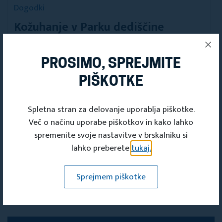
Dogodki
Kožuhanje v Parku dediščine
Cirkulane 2025
10. okt 2025 15:15 - 10. okt 2025 20:00
PROSIMO, SPREJMITE
Turistično društvo Cirkulane
PIŠKOTKE
Spletna stran za delovanje uporablja piškotke.
Več o načinu uporabe piškotkov in kako lahko
spremenite svoje nastavitve v brskalniku si
lahko preberete
tukaj.
Dogodki
Sprejmem piškotke