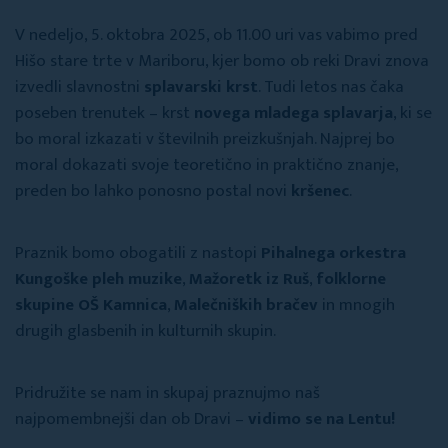
V nedeljo, 5. oktobra 2025, ob 11.00 uri vas vabimo pred
Hišo stare trte v Mariboru, kjer bomo ob reki Dravi znova
izvedli slavnostni
splavarski krst
. Tudi letos nas čaka
poseben trenutek – krst
novega mladega splavarja
, ki se
bo moral izkazati v številnih preizkušnjah. Najprej bo
moral dokazati svoje teoretično in praktično znanje,
preden bo lahko ponosno postal novi
kršenec
.
Praznik bomo obogatili z nastopi
Pihalnega orkestra
Kungoške pleh muzike
,
Mažoretk iz Ruš
,
folklorne
skupine OŠ Kamnica
,
Malečniških bračev
in mnogih
drugih glasbenih in kulturnih skupin.
Pridružite se nam in skupaj praznujmo naš
najpomembnejši dan ob Dravi –
vidimo se na Lentu!