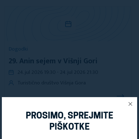
Dogodki
29. Anin sejem v Višnji Gori
24. jul 2026 19:30 - 24. jul 2026 21:30
Turistično društvo Višnja Gora
PROSIMO, SPREJMITE
PIŠKOTKE