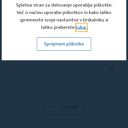
Spletna stran za delovanje uporablja piškotke.
Več o načinu uporabe piškotkov in kako lahko
Dogodki
spremenite svoje nastavitve v brskalniku si
29. Anin sejem v Višnji Gori -
lahko preberete
tukaj.
Družabni večer na Mestnem trgu
Sprejmem piškotke
25. jul 2026 20:00 - 25. jul 2026 23:59
Turistično društvo Višnja Gora
Dogodki