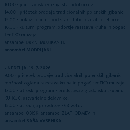
10.00 - panoramska vožnja starodobnikov,
14.00 - pričetek prodaje tradicionalnih polenskih gibanic,
15.00 - prikaz in mimohod starodobnih vozil in tehnike,
16.00 - kulturni program, odprtje razstave kruha in pogač
ter EKO muzeja,
ansambel DRZNI MUZIKANTI,
ansambel MODRIJANI
.
• NEDELJA, 19. 7. 2026
9.00 - pričetek prodaje tradicionalnih polenskih gibanic,
možnost ogleda razstave kruha in pogač ter EKO muzeja,
13.00 - otroški program - predstava z gledališko skupino
KU-KUC, ustvarjalne delavnice,
15.00 - osrednja prireditev - 63. žetev,
ansambel OBISK, ansambel ZLATI ODMEV in
ansambel SAŠA AVSENIKA