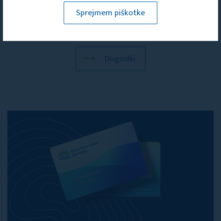
Sprejmem piškotke
Dogodki