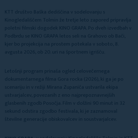
KTT društvo Baška dediščina v sodelovanju s
Kinogledališčem Tolmin že tretje leto zapored pripravlja
poletni filmski dogodek KINO GRAPA. Po dveh izvedbah v
Podbrdu se KINO GRAPA letos seli na Grahovo ob Bači,
kjer bo projekcija na prostem potekala v soboto, 8.
avgusta 2026, ob 20. uri na športnem igrišču.
Letošnji program prinaša ogled celovečernega
dokumentarnega filma Gora rocka (2026), ki ga je po
scenariju in v režiji Mirana Zupaniča ustvarila ekipa
ustvarjalcev, povezanih z eno najprepoznavnejših
glasbenih zgodb Posočja. Film v dolžini 90 minut in 32
sekund odstira zgodbo festivala, ki je zaznamoval
številne generacije obiskovalcev in soustvarjalcev.