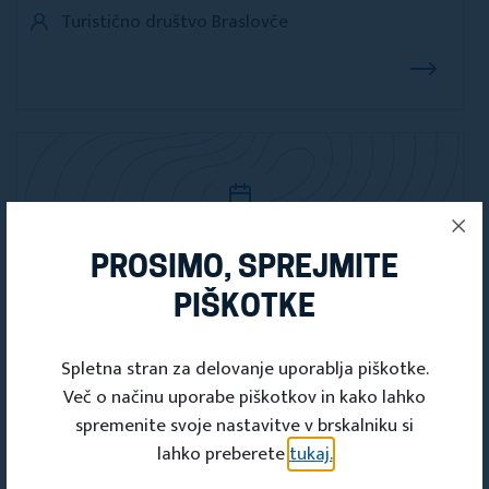
Turistično društvo Braslovče
PROSIMO, SPREJMITE
Dogodki
PIŠKOTKE
Stržiščarski sejem 2026
09. avg 2026 16:00 - 09. avg 2026 22:00
Spletna stran za delovanje uporablja piškotke.
Več o načinu uporabe piškotkov in kako lahko
Kulturno tehnično turistično Društvo Baška
spremenite svoje nastavitve v brskalniku si
dediščina
lahko preberete
tukaj.