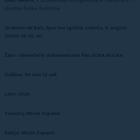
KINO GRAPA,
v sodelovanju Kinogledališča Tolmin in KTT
društvo Baška dediščina
Grahovo ob Bači, športno igrišče, sobota, 8. avgust
20256 ob 20. uri
Žanr: celovečerni dokumentarni film GORA ROCKA
Dolžina: 90 min 32 sek
Leto: 2026
Scenarij: Miran Zupanič
Režija: Miran Zupanič