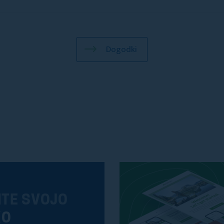
Dogodki
ITE SVOJO
KO