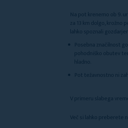
Na pot krenemo ob 9. ur
za 13 km dolgo, krožno p
lahko spoznali gozdarje
Posebna značilnost go
pohodniško obutev ter 
hladno.
Pot težavnostno ni zaht
V primeru slabega vre
Več si lahko preberete 