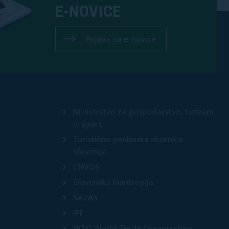
E-NOVICE
Prijava na e-novice
Ministrstvo za gospodarstvo, turizem
in šport
Turistično gostinska zbornica
Slovenije
CNVOS
Slovenska filantropija
SAZAS
IPF
WTO World Trade Organization