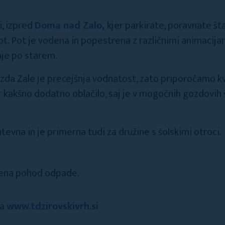
i, izpred
Doma nad Zalo
,
kjer parkirate, poravnate št
ot. Pot je vodena in popestrena z različnimi animacijam
nje po starem.
zda Zale je precejšnja vodnatost, zato priporočamo k
kakšno dodatno oblačilo, saj je v mogočnih gozdovih š
evna in je primerna tudi za družine s šolskimi otroci.
mena pohod odpade.
na
www.tdzirovskivrh.si