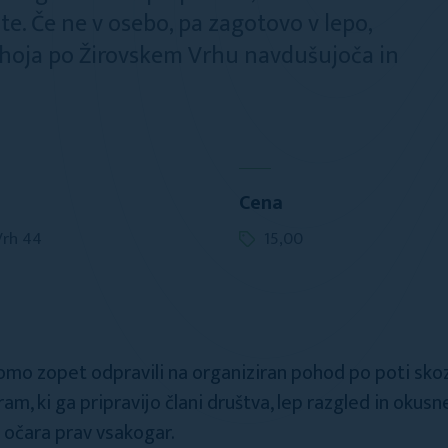
te. Če ne v osebo, pa zagotovo v lepo,
e hoja po Žirovskem Vrhu navdušujoča in
Cena
Vrh 44
15,00
omo zopet odpravili na organiziran pohod po poti skozi
m, ki ga pripravijo člani društva, lep razgled in okusn
 očara prav vsakogar.