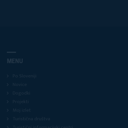
MENU
Po Sloveniji
Novice
Dogodki
Projekti
Moj izlet
Turistična društva
Turistični informacijski centri