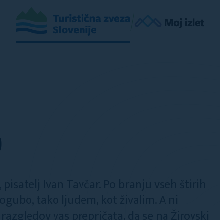
O
 pisatelj Ivan Tavčar. Po branju vseh štirih
ogubo, tako ljudem, kot živalim. A ni
razgledov vas prepričata, da se na Žirovski