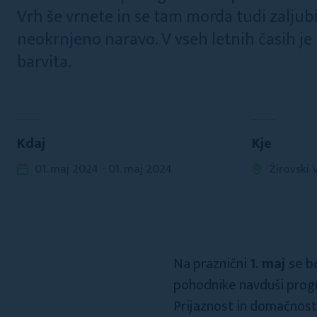
Vrh še vrnete in se tam morda tudi zaljubi
neokrnjeno naravo. V vseh letnih časih j
barvita.
Kdaj
Kje
01. maj 2024 - 01. maj 2024
Žirovski 
Na praznični
1. maj
se b
pohodnike navduši progra
Prijaznost in domačnost