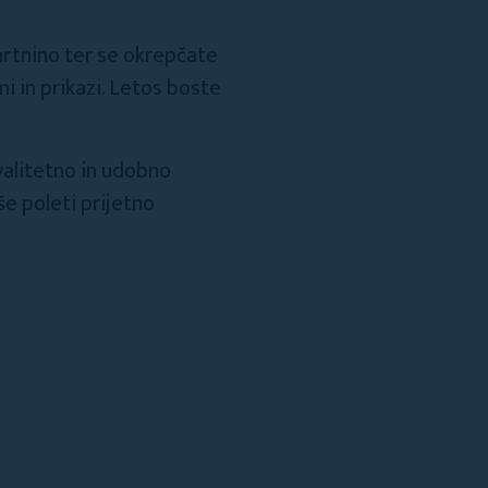
artnino ter se okrepčate
i in prikazi. Letos boste
valitetno in udobno
e poleti prijetno