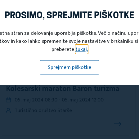
DI
PROSIMO, SPREJMITE PIŠKOTKE
etna stran za delovanje uporablja piškotke. Več o načinu upo
tkov in kako lahko spremenite svoje nastavitve v brskalniku si
preberete
tukaj.
Sprejmem piškotke
Dogodki
Kolesarski maraton Baron turizma
05. maj 2024 08:30 - 05. maj 2024 12:00
Turistično društvo Starše