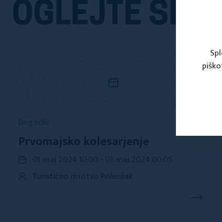
OGLEJTE SI TU
Spl
piško
Dogodki
Prvomajsko kolesarjenje
01. maj 2024 10:00 - 01. maj 2024 00:05
Turistično društvo Polenšak