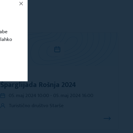
rabe
 lahko
Dogodki
Šparglijada Rošnja 2024
05. maj 2024 10:00 - 05. maj 2024 16:00
Turistično društvo Starše