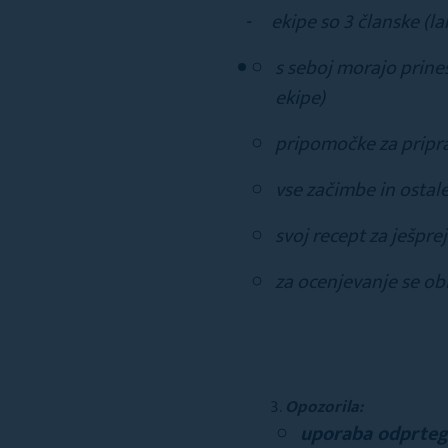
- ekipe so 3 članske (la
s seboj morajo prines
ekipe)
pripomočke za pripra
vse začimbe in ostale
svoj recept za ješpre
za ocenjevanje se ob
Opozorila:
uporaba odprtega