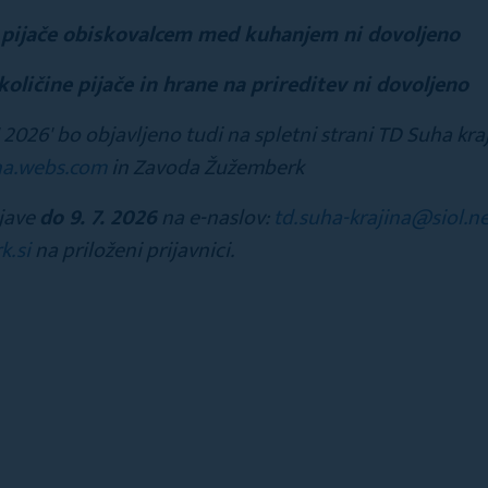
n pijače obiskovalcem med kuhanjem ni dovoljeno
količine pijače in hrane na prireditev ni dovoljeno
' 2026' bo objavljeno tudi na spletni strani TD Suha kra
na.webs.com
in Zavoda Žužemberk
ijave
do 9. 7. 2026
na e-naslov:
td.suha-krajina@siol.n
.si
na priloženi prijavnici.