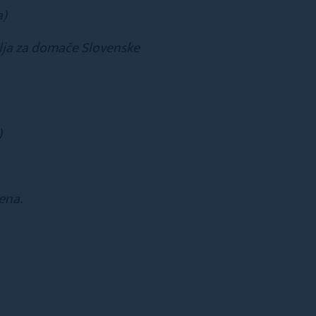
a)
lja za domače Slovenske
)
ena.