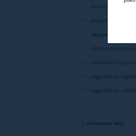
piško
korenjev )
pijačo za člane ek
skupno mizo za 2 e
strokovna komisija
simbolični spomin
nagrade za najbol
nagrada za »NAJ J
Obveznosti ekip: