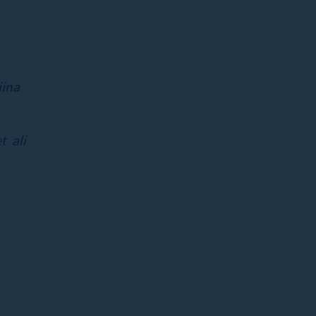
jina
et
ali