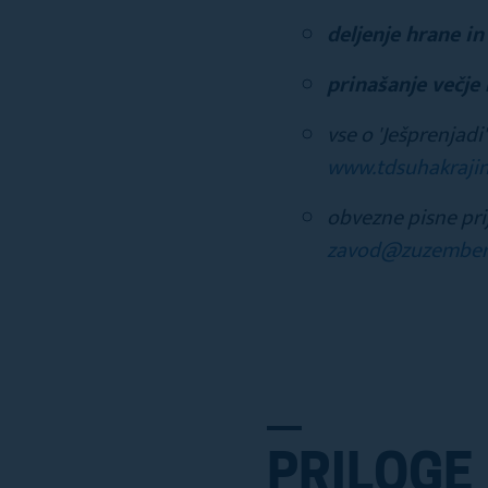
deljenje hrane i
prinašanje večje 
vse o 'Ješprenjadi
www.tdsuhakraji
obvezne pisne pr
zavod@zuzemberk
PRILOGE