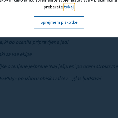
tkov in kako lahko spremenite svoje nastavitve v brskalniku si
preberete
tukaj.
ip
Sprejmem piškotke
kipi, klop
, ki bo ocenila pripravljene jedi
ki za vse ekipe
jše ocenjene ješprene 'Naj ješpren' po oceni strokovne
EŠPREJ« po izboru obiskovalcev – glas ljudstva!