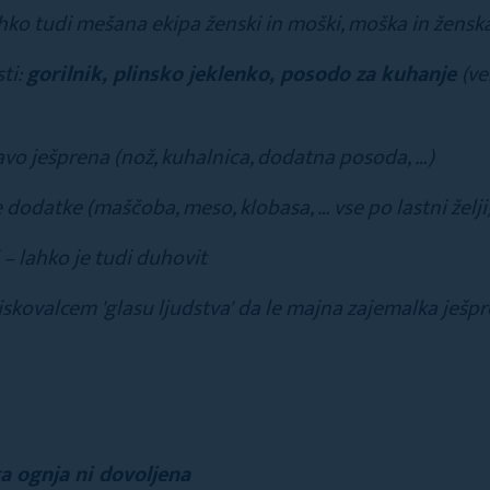
hko tudi mešana ekipa ženski in moški, moška in žensk
ti:
gorilnik, plinsko jeklenko, posodo za kuhanje
(ve
vo ješprena (nož, kuhalnica, dodatna posoda, …)
 dodatke (maščoba, meso, klobasa, … vse po lastni želji
j – lahko je tudi duhovit
iskovalcem 'glasu ljudstva' da le majna zajemalka ješpr
 ognja ni dovoljena