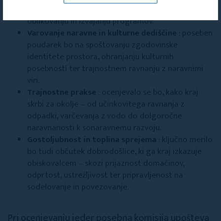
organizacije ter kako aktivno sodelujejo pri
oblikovanju in izvajanju programov.
Varovanje naravne in kulturne dediščine
: poseben
poudarek bo na spoštovanju zgodovinske
identitete prostora, ohranjanju kulturnih
posebnosti ter trajnostnem ravnanju z naravnimi
viri.
Trajnostne prakse
: ocenjevalo se bo, kako kraj
skrbi za okolje – od učinkovitega ravnanja z
odpadki, varčevanja z vodo do dolgoročne
naravnanosti k sonaravnemu razvoju.
Gostoljubnost in toplina sprejema
: ključno merilo
bo tudi občutek dobrodošlice, ki ga kraj izkazuje
obiskovalcem – skozi prijaznost domačinov,
odprtost, ustrežljivost ter pripravljenost na
sodelovanje in povezovanje.
Pri ocenjevanju jeder posebna komisija upošteva