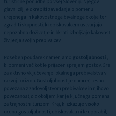
turistične ponudbe po vsej Sloveniji. Njegov
glavni cilj je okrepiti zavedanje o pomenu
urejenega in kakovostnega bivalnega okolja ter
zgraditi skupnosti, ki obiskovalcem ustvarjajo
nepozabno doživetje in hkrati izboljšajo kakovost
življenja svojih prebivalcev.
Poseben poudarek namenjamo
gostoljubnosti
,
ki pomeni več kot le prijazen sprejem gostov. Gre
za aktivno vključevanje lokalnega prebivalstva v
razvoj turizma. Gostoljubnost je namreč tesno
povezana z zadovoljstvom prebivalcev in njihovo
povezanostjo z okoljem, kar je ključnega pomena
za trajnostni turizem. Kraj, ki izkazuje visoko
oceno gostoljubnosti, obiskovalca ni le uporabil,