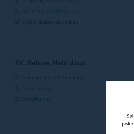
Grajski trg 3, 2270 Ormož
02 741 53 56 / 051 634 311
tic@jeruzalem-slovenija.si
TIC Haloze, Halo d.o.o.
Cirkulane 56, 2282 Cirkulane
02 795 32 00
info@halo.si
Spl
piško