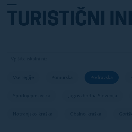
TURISTIČNI IN
Vse regije
Pomurska
Podravska
Spodnjeposavska
Jugovzhodna Slovenija
Notranjsko-kraška
Obalno-kraška
Goriš