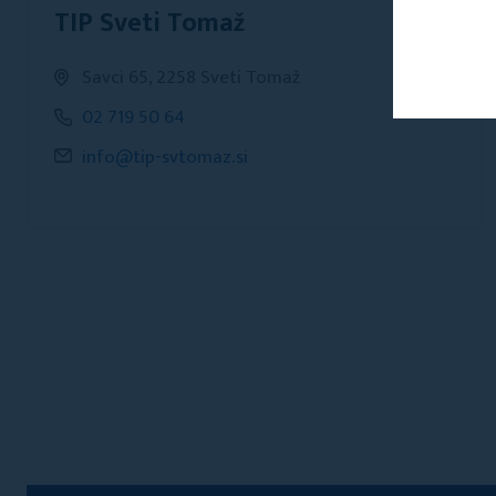
TIP Sveti Tomaž
Savci 65, 2258 Sveti Tomaž
02 719 50 64
info@tip-svtomaz.si