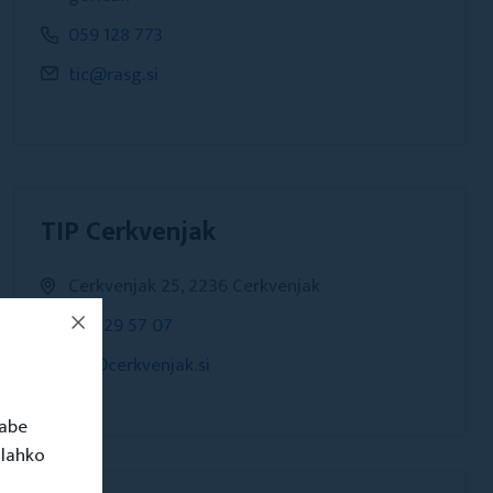
059 128 773
tic@rasg.si
TIP Cerkvenjak
Cerkvenjak 25, 2236 Cerkvenjak
02 729 57 07
tip@cerkvenjak.si
rabe
 lahko