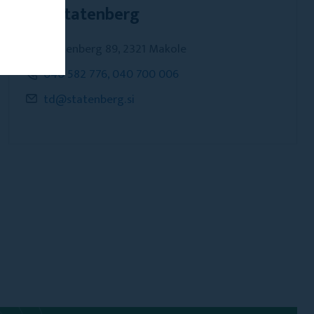
TIP Štatenberg
Štatenberg 89, 2321 Makole
040 582 776, 040 700 006
td@statenberg.si