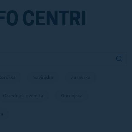
FO CENTRI
Koroška
Savinjska
Zasavska
Osrednjeslovenska
Gorenjska
ka