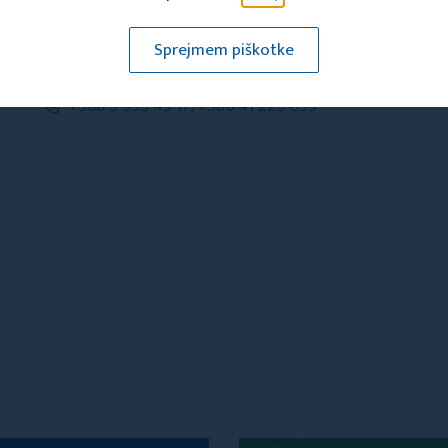
TIC Vitanje (v Centru Noordung)
Sprejmem piškotke
Na vasi 18, 3205 Vitanje
+386 5 993 45 17, +386 41 229 035