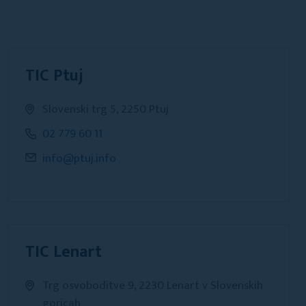
TIC Ptuj
Slovenski trg 5, 2250 Ptuj
02 779 60 11
info@ptuj.info
TIC Lenart
Trg osvoboditve 9, 2230 Lenart v Slovenskih
goricah