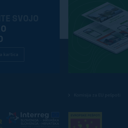
ITE SVOJO
KO
O
a kartica
Komisija za EU pešpoti