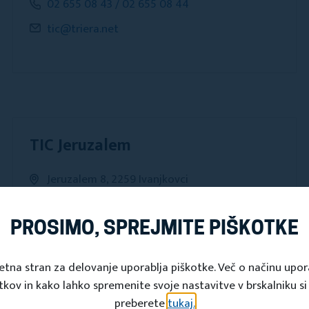
02 655 08 43 / 02 655 08 44
tic@triera.net
TIC Jeruzalem
Jeruzalem 8, 2259 Ivanjkovci
02 719 45 45 / 031 812 620
ticjeruzalem@gmail.com
PROSIMO, SPREJMITE PIŠKOTKE
etna stran za delovanje uporablja piškotke. Več o načinu upo
tkov in kako lahko spremenite svoje nastavitve v brskalniku si
preberete
tukaj.