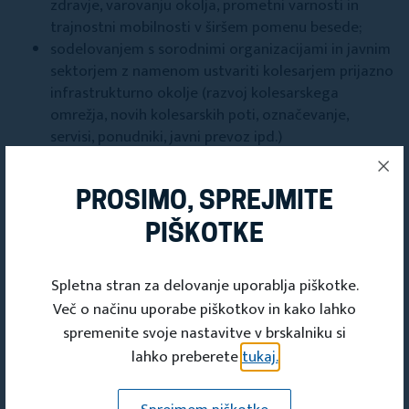
zdravje, varovanju okolja, prometni varnosti in
trajnostni mobilnosti v širšem pomenu besede;
sodelovanjem s sorodnimi organizacijami in javnim
sektorjem z namenom ustvariti kolesarjem prijazno
infrastrukturno okolje (razvoj kolesarskega
omrežja, novih kolesarskih poti, označevanje,
servisi, ponudniki, javni prevoz ipd.)
PROSIMO, SPREJMITE
PIŠKOTKE
Spletna stran za delovanje uporablja piškotke.
Deli s prijatelji
Več o načinu uporabe piškotkov in kako lahko
spremenite svoje nastavitve v brskalniku si
lahko preberete
tukaj.