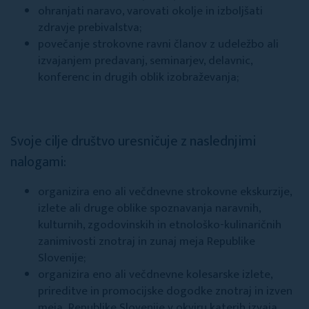
ohranjati naravo, varovati okolje in izboljšati
zdravje prebivalstva;
povečanje strokovne ravni članov z udeležbo ali
izvajanjem predavanj, seminarjev, delavnic,
konferenc in drugih oblik izobraževanja;
Svoje cilje društvo uresničuje z naslednjimi
nalogami:
organizira eno ali večdnevne strokovne ekskurzije,
izlete ali druge oblike spoznavanja naravnih,
kulturnih, zgodovinskih in etnološko-kulinaričnih
zanimivosti znotraj in zunaj meja Republike
Slovenije;
organizira eno ali večdnevne kolesarske izlete,
prireditve in promocijske dogodke znotraj in izven
meja Republike Slovenije v okviru katerih izvaja