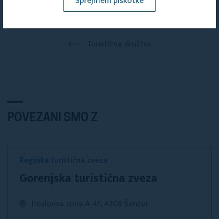
Sprejmem piškotke
Turistična društva
POVEZANI SMO Z
Regijska turistična zveza
Gorenjska turistična zveza
Poslovna cona A 47, 4208 Šenčur