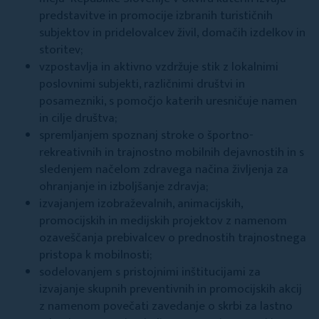
predstavitve in promocije izbranih turističnih
subjektov in pridelovalcev živil, domačih izdelkov in
storitev;
vzpostavlja in aktivno vzdržuje stik z lokalnimi
poslovnimi subjekti, različnimi društvi in
posamezniki, s pomočjo katerih uresničuje namen
in cilje društva;
spremljanjem spoznanj stroke o športno-
rekreativnih in trajnostno mobilnih dejavnostih in s
sledenjem načelom zdravega načina življenja za
ohranjanje in izboljšanje zdravja;
izvajanjem izobraževalnih, animacijskih,
promocijskih in medijskih projektov z namenom
ozaveščanja prebivalcev o prednostih trajnostnega
pristopa k mobilnosti;
sodelovanjem s pristojnimi inštitucijami za
izvajanje skupnih preventivnih in promocijskih akcij
z namenom povečati zavedanje o skrbi za lastno