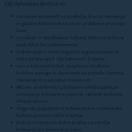
Cilji delovanja društva so:
razvijanje aktivnosti na področju športa, rekreacije
in gibalne kulture ter smotrno izrabljanje prostega
časa;
razvijanje in spodbujanje kulture, tehnične kulture,
izletništva ter izobraževanja;
sodelovanje z vsemi organi in organizacijami, ki
lahko prispevajo k višji kakovosti življenja;
razvoj kolesarstva kot vsesplošno družbene
koristne panoge in dejavnosti za potrebe turizma,
rekreacije in trajnostne mobilnosti;
aktivno sodelovati s pristojnimi inštitucijami pri
ustvarjanju kolesarjem prijazne, varne in sodobne
infrastrukture;
dvigovati popularnost kolesarstva in s kolesarsko
kulturo povezan način življenja;
širiti in izmenjevati dobre prakse s področja
kolesarstva v Sloveniji in tujini;