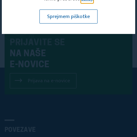
Sprejmem piškotke
PRIJAVITE SE
NA NAŠE
E-NOVICE
Prijava na e-novice
POVEZAVE