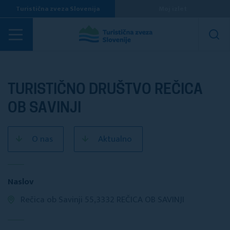
Turistična zveza Slovenija
Moj izlet
Turistična društva
TURISTIČNO DRUŠTVO REČICA
OB SAVINJI
O nas
Aktualno
Naslov
Rečica ob Savinji 55,3332 REČICA OB SAVINJI