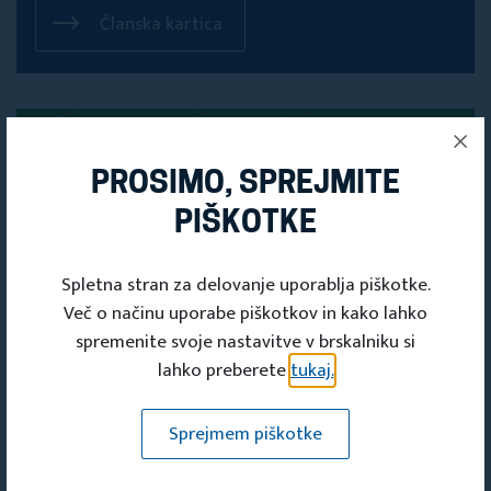
Članska kartica
PROSIMO, SPREJMITE
PIŠKOTKE
Spletna stran za delovanje uporablja piškotke.
Več o načinu uporabe piškotkov in kako lahko
spremenite svoje nastavitve v brskalniku si
lahko preberete
tukaj.
PRIJAVITE SE
Sprejmem piškotke
NA NAŠE