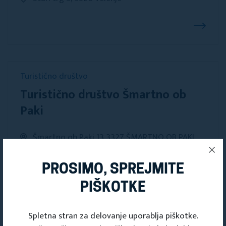
Turistično društvo
Turistično društvo Šmartno ob
Paki
Šmartno ob Paki 13,3327 ŠMARTNO OB PAKI
PROSIMO, SPREJMITE
PIŠKOTKE
Turistično društvo
Turistično društvo Velenje
Spletna stran za delovanje uporablja piškotke.