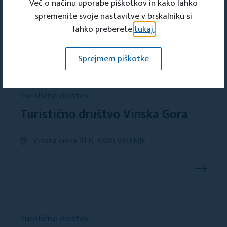
Več o načinu uporabe piškotkov in kako lahko
spremenite svoje nastavitve v brskalniku si
Šaleška cesta 20 e, p.p.23,3320 VELENJE
lahko preberete
tukaj.
Sprejmem piškotke
Turistično društvo
Turistično društvo Vinska Gora
Vinska Gora 31 B, 3320 VELENJE
Turistično društvo