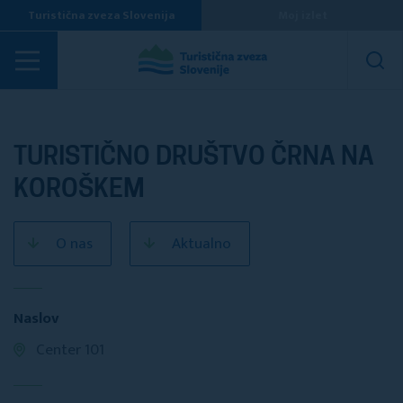
Turistična zveza Slovenija
Moj izlet
Turistična društva
TURISTIČNO DRUŠTVO ČRNA NA
KOROŠKEM
O nas
Aktualno
Naslov
Center 101