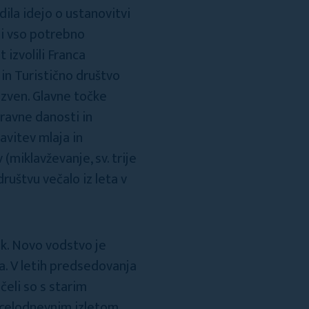
dila idejo o ustanovitvi
ili vso potrebno
 izvolili Franca
 in Turistično društvo
izven. Glavne točke
ravne danosti in
avitev mlaja in
(miklavževanje, sv. trije
društvu večalo iz leta v
k. Novo vodstvo je
na. V letih predsedovanja
čeli so s starim
s celodnevnim izletom