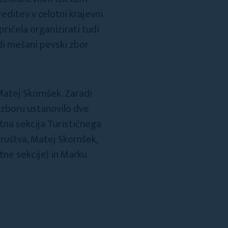
reditev v celotni krajevni
pričela organizirati tudi
udi mešani pevski zbor
atej Skornšek. Zaradi
 zboru ustanovilo dve
tna sekcija Turističnega
društva, Matej Skornšek,
tne sekcije) in Marku