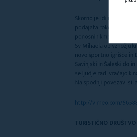
piško
Skorno je idilična vasica
podajata roko, kjer so d
ponosnih kmetij, Izletni
Sv. Mihaela ob vznožju k
novo športno igrišče in
Savinjski in Šaleški dolin
se ljudje radi vračajo k 
Na spodnji povezavi si l
http://vimeo.com/5658
TURISTIČNO DRUŠTVO