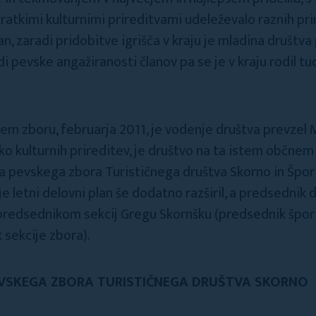
kratkimi kulturnimi prireditvami udeleževalo raznih pri
n, zaradi pridobitve igrišča v kraju je mladina društva 
di pevske angažiranosti članov pa se je v kraju rodil t
 zboru, februarja 2011, je vodenje društva prevzel M
o kulturnih prireditev, je društvo na ta istem občnem
ga pevskega zbora Turističnega društva Skorno in Špor
e letni delovni plan še dodatno razširil, a predsednik 
l predsednikom sekcij Gregu Skornšku (predsednik špor
 sekcije zbora).
EVSKEGA ZBORA TURISTIČNEGA DRUŠTVA SKORNO