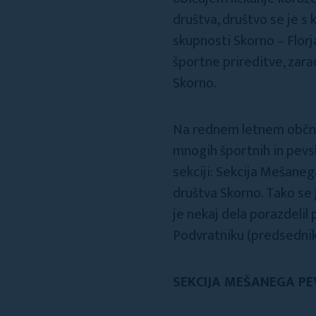
društva, društvo se je s 
skupnosti Skorno – Florja
športne prireditve, zara
Skorno.
Na rednem letnem občnem
mnogih športnih in pevsk
sekciji: Sekcija Mešane
društva Skorno. Tako se j
je nekaj dela porazdeli
Podvratniku (predsednik
SEKCIJA MEŠANEGA P