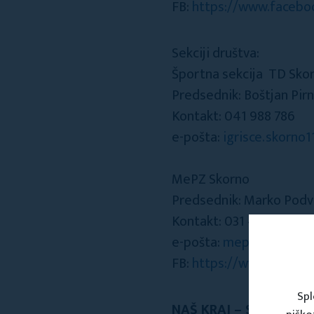
FB:
https://www.faceboo
Sekciji društva:
Športna sekcija TD Sko
Predsednik: Boštjan Pir
Kontakt: 041 988 786
e-pošta:
igrisce.skorno
MePZ Skorno
Predsednik: Marko Podv
Kontakt: 031 403 824
e-pošta:
mepz.skorno@
FB:
https://www.faceb
Spl
NAŠ KRAJ – SKORNO