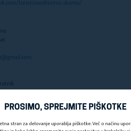
k.com/turisticnodrustvo.skorno/
rno
nat
11@gmail.com
ratnik
gmail.com
PROSIMO, SPREJMITE PIŠKOTKE
ook.com/MEPZ.SKORNO
etna stran za delovanje uporablja piškotke. Več o načinu upo