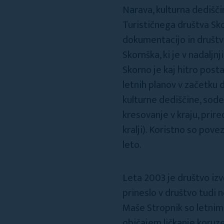
Narava, kulturna dedišči
Turističnega društva Skor
dokumentacijo in društvo
Skornška, ki je v nadaljn
Skorno je kaj hitro pos
letnih planov v začetku 
kulturne dediščine, sode
kresovanje v kraju, prire
kralji). Koristno so pove
leto.
Leta 2003 je društvo iz
prineslo v društvo tudi 
Maše Stropnik so letnim 
običajem ličkanje koruz