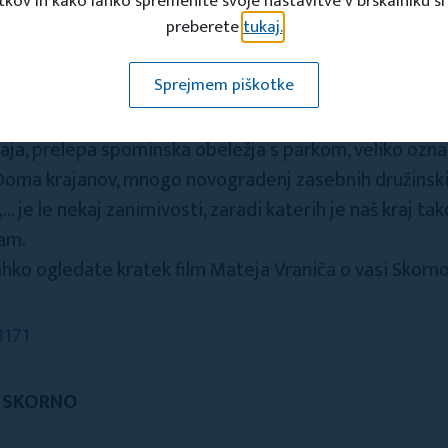
tkov in kako lahko spremenite svoje nastavitve v brskalniku si
preberete
tukaj.
 nad mestom Šoštanj, z nekaj manj kot 400 prebivalci, k
Sprejmem piškotke
oma preprostost, prijaznost in velika mera povezanost
ška kmetija Pirečnik, Gostišče Acman, cerkev Sv. Antona
raja, prelepa spominska obeležja s parkom, veliko označ
 Doma krajanov, mnogo novogradenj zasebnih družinskih
i,… je le nekaj zanimivosti, zaradi katerih je naš kraj ta
nam.
ahko ogledate kratek film Mateja Vraniča o vasi Skorno
8171
 SKORNO