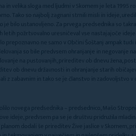
na in velika sloga med ljudmi v Skornem je leta 1995 ro
no. Tako so najbolj zagnani strnili misli in ideje, ured
 je bilo ustanovljeno. Za prvega predsednika so takrat
jih letih požrtvovalno uresničeval vse nastajajoče ideje
talo prepoznavno ne samo v Občini Šoštanj ampak tudi 
delovanja so bile predvsem ohranjanje in negovanje na
lovanje na pustovanjih, prireditev ob dnevu žena, post
ditev ob dnevu državnosti in ohranjanje starih običajev 
zali z zabavnim in tako se je članstvo in zadovoljstvo v 
volilo novega predsednika – predsednico, Mašo Stropni
nove ideje, predvsem pa se je društvu pridružila mladi
planom dodali še prireditev Žive jaslice v Skornem, pri
e in tekmovanjem v največjem in najlepšem pridelku, 