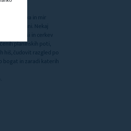
 lahko
jer si narava in mir
i med krajani. Nekaj
 na vrhu vasi in cerkev
enih planinskih poti,
 hiš, čudovit razgled po
ko bogat in zaradi katerih
.