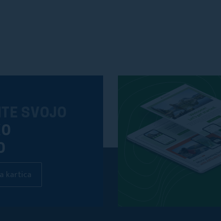
ITE SVOJO
KO
O
a kartica