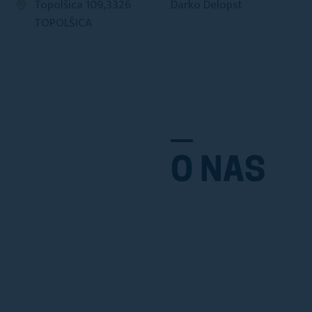
Topolšica 109,3326
Darko Delopst
TOPOLŠICA
O NAS