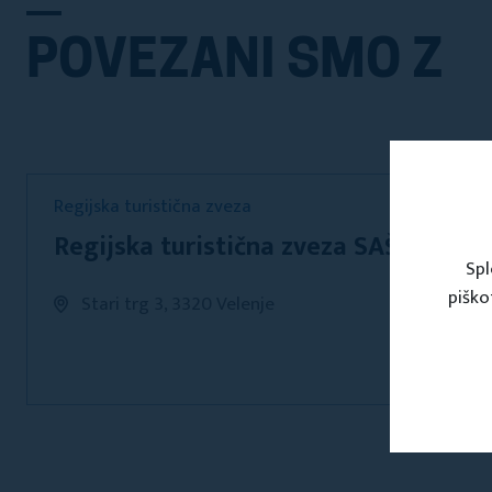
POVEZANI SMO Z
Regijska turistična zveza
Regijska turistična zveza SAŠKA
Spl
piško
Stari trg 3, 3320 Velenje