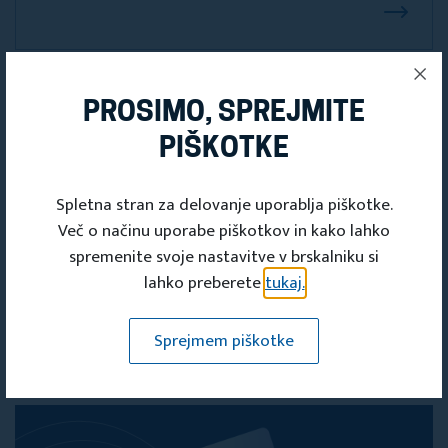
Občinska turistična zveza
PROSIMO, SPREJMITE
Turistična zveza Velenje
PIŠKOTKE
Stari trg 3, 3320 Velenje
Spletna stran za delovanje uporablja piškotke.
Več o načinu uporabe piškotkov in kako lahko
spremenite svoje nastavitve v brskalniku si
lahko preberete
tukaj.
Sprejmem piškotke