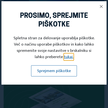
PROSIMO, SPREJMITE
PIŠKOTKE
PRIDOBITE SVOJO
Spletna stran za delovanje uporablja piškotke.
ČLANSKO
Več o načinu uporabe piškotkov in kako lahko
spremenite svoje nastavitve v brskalniku si
KARTICO
lahko preberete
tukaj.
Članska kartica
Sprejmem piškotke