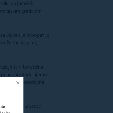
o službo jamskih
omocijskim gradivom,
vse Slovenije in bogatijo
a k Županovi jami,
žuje štiri turistična
ne ponudbe. Sodelujemo
osuplje in sosednjimi
ti za sprejem gostov
rabe