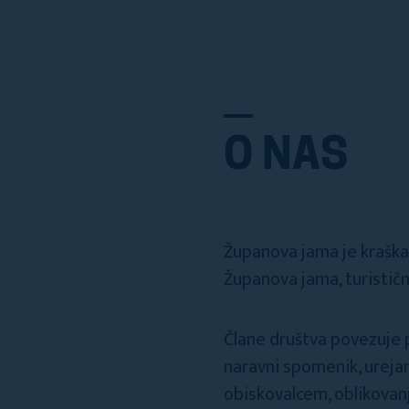
O NAS
Županova jama je kraška j
Županova jama, turističn
Člane društva povezuje p
naravni spomenik, urejan
obiskovalcem, oblikovanj