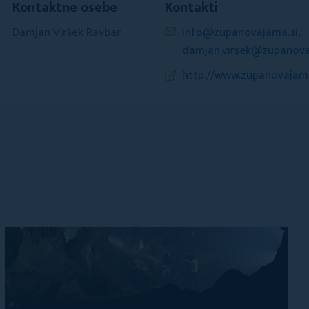
Kontaktne osebe
Kontakti
Damjan Viršek Ravbar
info@zupanovajama.si,
damjan.virsek@zupanova
http://www.zupanovajama