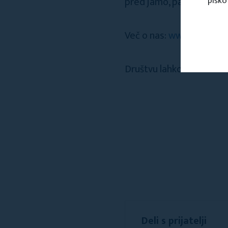
pred jamo, pa tudi promo
piško
Več o nas:
www.zupanova
Društvu lahko sledite: F
Deli s prijatelji