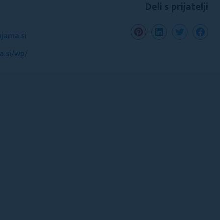
Deli s prijatelji
jama.si
.si/wp/