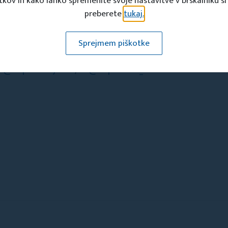
ciji med sosednjimi občinami in regijami ter v tujini.
tkov in kako lahko spremenite svoje nastavitve v brskalniku si
preberete
tukaj.
jama.si
Sprejmem piškotke
B
@zupanovajama
, IG
@zupanova_cave