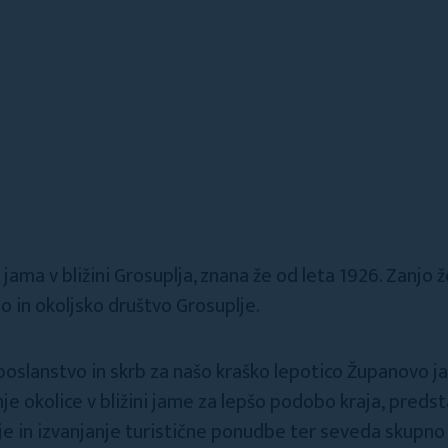
ama v bližini Grosuplja, znana že od leta 1926. Zanjo ž
o in okoljsko društvo Grosuplje.
oslanstvo in skrb za našo kraško lepotico Županovo ja
je okolice v bližini jame za lepšo podobo kraja, preds
e in izvanjanje turistične ponudbe ter seveda skupno 