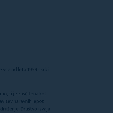
e vse od leta 1959 skrbi
mo, ki je zaščitena kot
tavitev naravnih lepot
druženje. Društvo izvaja