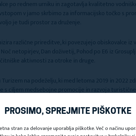
lce po rednem urniku in zagotavlja kvalitetno vodnišk
d vstopom v jamo skrbimo za informacijsko točko s pr
oljo je tudi prostor za druženje.
zira različne prireditve, ki povezujejo obiskovalce iz 
 Noč netopirjev, Dan doživetij, Pohod po E6 iz Grosuplj
itniške aktivnosti za otroke in druge.
Turizem na podeželju, ki med letoma 2019 in 2022 zdru
ane s ciljem medsebojne promocije in razvoja turistič
otencialom s Stičiščem Središče. Skupaj s Turizmom Gr
bimo za turistično podobo Grosuplja z okolico.
PROSIMO, SPREJMITE PIŠKOTKE
mo izboljšanju infrastrukture v jami ter opremljenos
etna stran za delovanje uporablja piškotke. Več o načinu upo