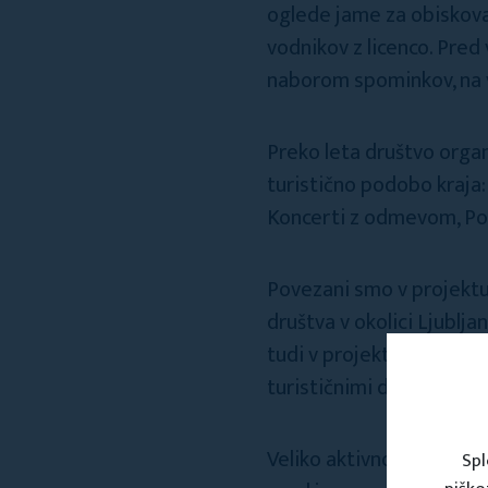
oglede jame za obiskova
vodnikov z licenco. Pre
naborom spominkov, na v
Preko leta društvo organi
turistično podobo kraja:
Koncerti z odmevom, Poč
Povezani smo v projektu 
društva v okolici Ljublj
tudi v projektu NVO s p
turističnimi društvi skr
Veliko aktivnosti nameni
Spl