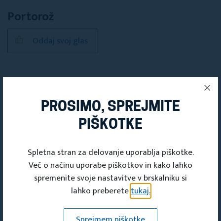
Portorož
Oddaj svoj glas
Portorož
PROSIMO, SPREJMITE
Oddaj svoj glas
PIŠKOTKE
Spletna stran za delovanje uporablja piškotke.
Radovljica
Več o načinu uporabe piškotkov in kako lahko
spremenite svoje nastavitve v brskalniku si
Oddaj svoj glas
lahko preberete
tukaj.
Sprejmem piškotke