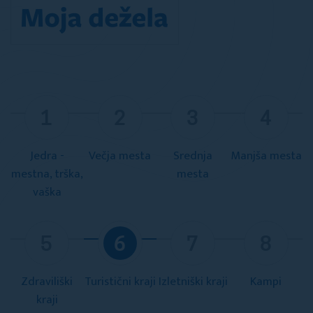
1
2
3
4
Jedra -
Večja mesta
Srednja
Manjša mesta
mestna, trška,
mesta
vaška
5
6
7
8
Zdraviliški
Turistični kraji
Izletniški kraji
Kampi
kraji